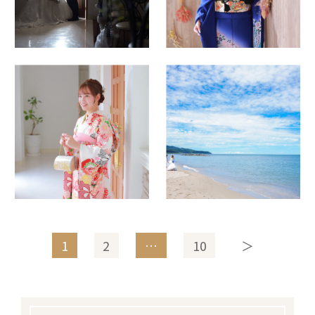
1
2
…
10
＞